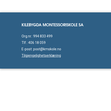
KILEBYGDA MONTESSORISKOLE SA
Org.nr.: 994 833 499
Tlf.:
406 18 059
E-post:
post@kmskole.no
Tilgjengelighetserklæring