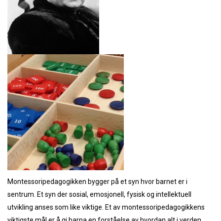
Montessoripedagogikken bygger på et syn hvor barnet er i
sentrum. Et syn der sosial, emosjonell, fysisk og intellektuell
utvikling anses som like viktige. Et av montessoripedagogikkens
viktigste mål er å gi barna en forståelse av hvordan alt i verden