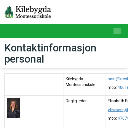
Toggl
navig
Kontaktinformasjon
personal
Kilebygda
post@kmsk
Montessoriskole
mob:
4061
Daglig leder
Elisabeth 
elisabeth@
mob:
4767