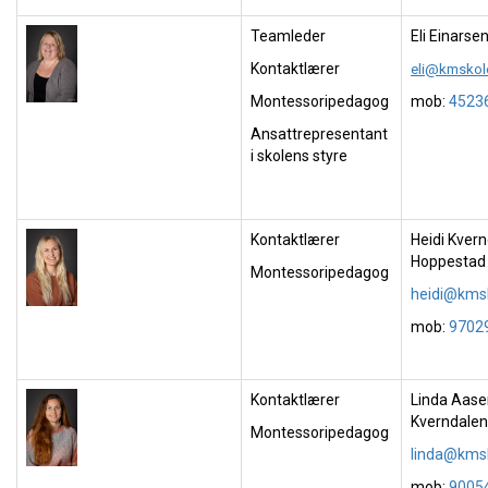
Teamleder
Eli Einarse
Kontaktlærer
eli@kmskol
Montessoripedagog
mob:
4523
Ansattrepresentant
i skolens styre
Kontaktlærer
Heidi Kver
Hoppestad
Montessoripedagog
heidi@kms
mob:
9702
Kontaktlærer
Linda Aase
Kverndalen
Montessoripedagog
linda@kms
mob:
9005